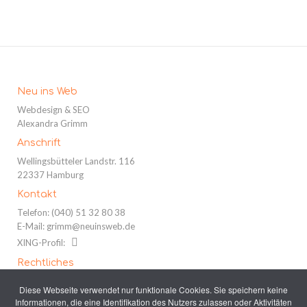
Neu ins Web
Webdesign & SEO
Alexandra Grimm
Anschrift
Wellingsbütteler Landstr. 116
22337 Hamburg
Kontakt
Telefon:
(040) 51 32 80 38
E-Mail:
grimm@neuinsweb.de
XING-Profil:
Rechtliches
Impressum
Diese Webseite verwendet nur funktionale Cookies. Sie speichern keine
Datenschutz
Informationen, die eine Identifikation des Nutzers zulassen oder Aktivitäten